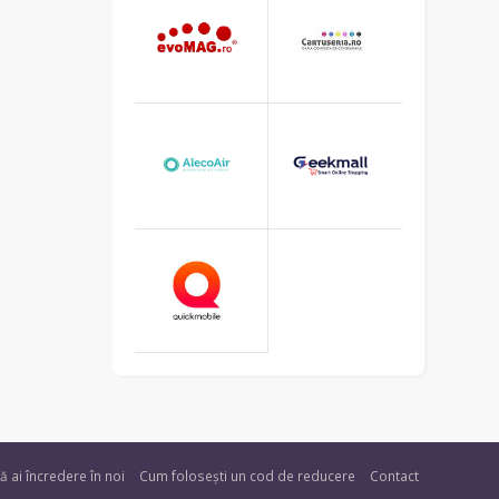
ă ai încredere în noi
Cum folosești un cod de reducere
Contact