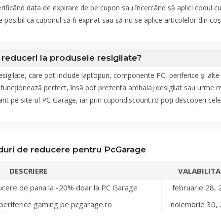
erificând data de expirare de pe cupon sau încercând să aplici codul cu
posibil ca cuponul să fi expirat sau să nu se aplice articolelor din coș
reduceri la produsele resigilate?
sigilate, care pot include laptopuri, componente PC, periferice și alte
i funcționează perfect, însă pot prezenta ambalaj desigilat sau urme 
tant pe site-ul PC Garage, iar prin cupondiscount.ro poți descoperi ce
duri de reducere pentru PcGarage
DESCRIERE
VALABILITA
cere de pana la -20% doar la PC Garage
februarie 28,
 periferice gaming pe pcgarage.ro
noiembrie 30,