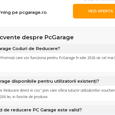
VEZI OFERTA
gaming pe pcgarage.ro
recvente despre PcGarage
arage Coduri de Reducere?
Promoții care vor funcționa pentru PcGarage în iulie 2026 iar cel mai
age disponibile pentru utilizatorii existenți?
Reducere direct in cos" prin care ofera tuturor utilizatorilor vouche
00 lei, in functie de produse.
d de reducere PC Garage este valid?