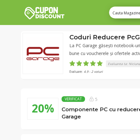
Coduri Reducere Pc
La PC Garage găsești notebook-uri,
bune cu voucherele și ofertele acti
Evaluarea ta:
Niciun
Evaluare:
4.9
-
2
voturi
5
VERIFICAT
20%
Componente PC cu reducere 
Garage