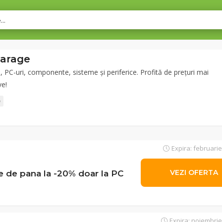
Garage
 PC-uri, componente, sisteme și periferice. Profită de prețuri mai
ve!
a
Expira: februarie
de pana la -20% doar la PC
VEZI OFERTA
Expira: noiembrie