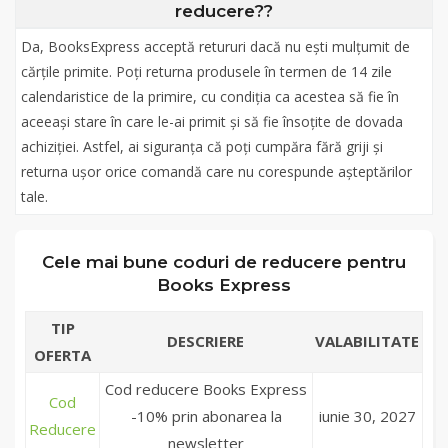
reducere??
Da, BooksExpress acceptă retururi dacă nu ești mulțumit de
cărțile primite. Poți returna produsele în termen de 14 zile
calendaristice de la primire, cu condiția ca acestea să fie în
aceeași stare în care le-ai primit și să fie însoțite de dovada
achiziției. Astfel, ai siguranța că poți cumpăra fără griji și
returna ușor orice comandă care nu corespunde așteptărilor
tale.
Cele mai bune coduri de reducere pentru
Books Express
TIP
DESCRIERE
VALABILITATE
OFERTA
Cod reducere Books Express
Cod
-10% prin abonarea la
iunie 30, 2027
Reducere
newsletter