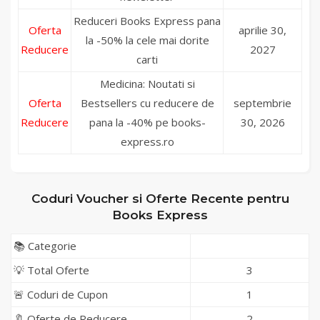
Reduceri Books Express pana
Oferta
aprilie 30,
la -50% la cele mai dorite
Reducere
2027
carti
Medicina: Noutati si
Oferta
Bestsellers cu reducere de
septembrie
Reducere
pana la -40% pe books-
30, 2026
express.ro
Coduri Voucher si Oferte Recente pentru
Books Express
📚 Categorie
💡 Total Oferte
3
🚨 Coduri de Cupon
1
🔖 Oferte de Reducere
2