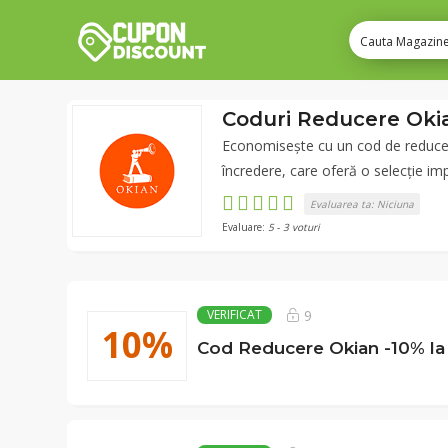
Coduri Reducere Oki
Economisește cu un cod de reducere
încredere, care oferă o selecție imp
Evaluarea ta:
Niciuna
Evaluare:
5
-
3
voturi
9
VERIFICAT
10%
Cod Reducere Okian -10% l