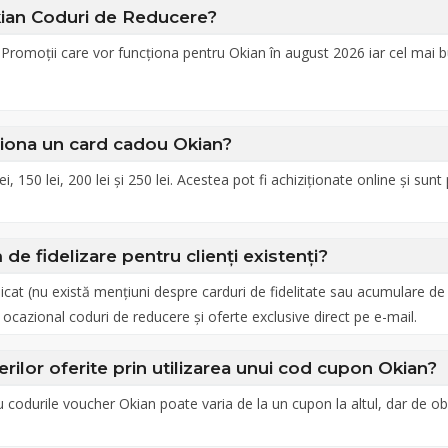
ian Coduri de Reducere?
 Promoții care vor funcționa pentru Okian în august 2026 iar cel mai
ționa un card cadou Okian?
i, 150 lei, 200 lei și 250 lei. Acestea pot fi achiziționate online și sunt
de fidelizare pentru clienți existenți?
icat (nu există mențiuni despre carduri de fidelitate sau acumulare de
i ocazional coduri de reducere și oferte exclusive direct pe e-mail.
ilor oferite prin utilizarea unui cod cupon Okian?
 codurile voucher Okian poate varia de la un cupon la altul, dar de ob