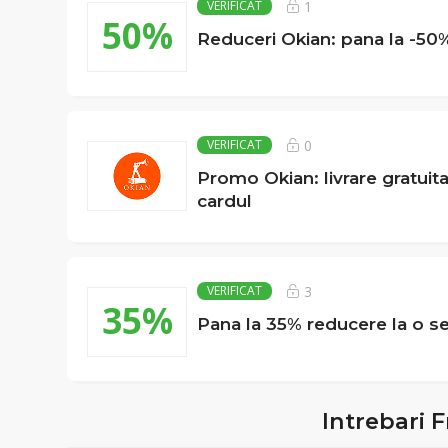
1
VERIFICAT
50%
Reduceri Okian: pana la -50% 
0
VERIFICAT
Promo Okian: livrare gratuit
cardul
3
VERIFICAT
35%
Pana la 35% reducere la o sel
Intrebari 