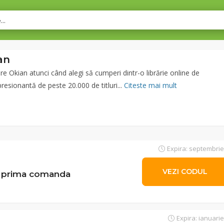
an
 Okian atunci când alegi să cumperi dintr-o librărie online de
resionantă de peste 20.000 de titluri...
Citeste mai mult
Expira: septembrie
VEZI CODUL
ewsle
a prima comanda
Expira: ianuarie