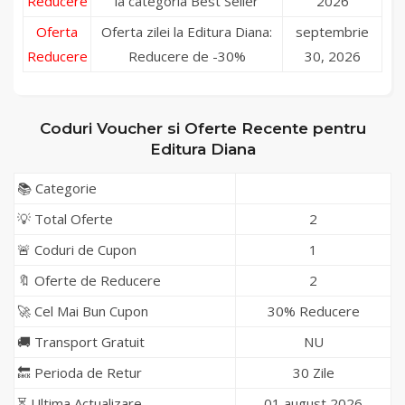
Reducere
la categoria Best Seller
2026
Oferta
Oferta zilei la Editura Diana:
septembrie
Reducere
Reducere de -30%
30, 2026
Coduri Voucher si Oferte Recente pentru
Editura Diana
📚 Categorie
💡 Total Oferte
2
🚨 Coduri de Cupon
1
🔖 Oferte de Reducere
2
🚀 Cel Mai Bun Cupon
30% Reducere
🚚 Transport Gratuit
NU
🔙 Perioda de Retur
30 Zile
⏳ Ultima Actualizare
01 august 2026